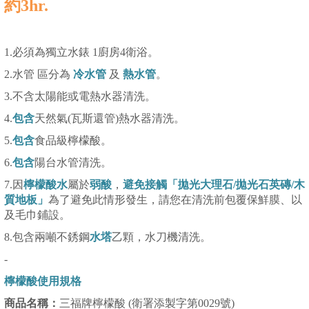
約3hr.
1.必須為獨立水錶 1廚房4衛浴。
2.水管 區分為
冷水管
及
熱水管
。
3.不含太陽能或電熱水器清洗。
4.
包含
天然氣(瓦斯還管)熱水器清洗。
5.
包含
食品級檸檬酸。
6.
包含
陽台水管清洗。
7.因
檸檬酸水
屬於
弱酸
，
避免接觸「拋光大理石/拋光石英磚/木
質地板」
為了避免此情形發生，請您在清洗前包覆保鮮膜、以
及毛巾鋪設。
8.包含兩噸不銹鋼
水塔
乙顆，水刀機清洗。
-
檸檬酸使用規格
商品名稱：
三福牌檸檬酸 (衛署添製字第0029號)