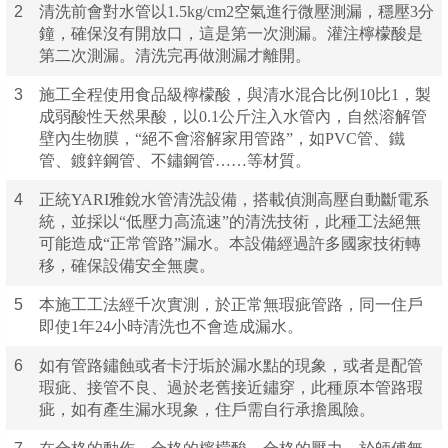
2
清洗前會對水管以1.5kg/cm2空氣進行微壓測漏，穩壓3分
鐘，確保沒有開放口，這是第一次測漏。灌注檸檬酸是
第二次測漏。清洗完再做測漏才離開。
3
施工全程使用食品級檸檬酸，與清水混合比例10比1，製
成弱酸性天然果酸，以0.1公斤注入水管內，自然溶解管
壁內生物膜，“絕不會溶解家用管路”，如PVC管、鐵
管、鍍鋅鋼管、不鏽鋼管……等材質。
4
正統YARI雅銳水管清洗設備，搭載偵測高壓自動斷電系
統，並採以“低壓力高流速”的清洗技術，此種工法絕無
可能造成“正常管路”漏水。本設備經過許多國家技術轉
移，確保設備安全無虞。
5
本施工工法經千次實測，於正常無瑕疵管路，同一住戶
即使1年24小時清洗也不會造成漏水。
6
如有管路鏽蝕或者卡汙垢於漏水點的現象，或者是配管
瑕疵、接管不良、過於老舊接近鏽穿，此種原本管路瑕
疵，如有產生漏水現象，住戶需自行承擔風險。