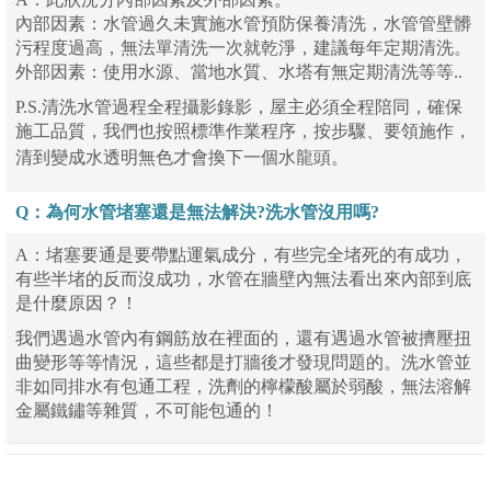
內部因素：水管過久未實施水管預防保養清洗，水管管壁髒
污程度過高，無法單清洗一次就乾淨，建議每年定期清洗。
外部因素：使用水源、當地水質、水塔有無定期清洗等等..
P.S.清洗水管過程全程攝影錄影，屋主必須全程陪同，確保
施工品質，我們也按照標準作業程序，按步驟、要領施作，
清到變成水透明無色才會換下一個水龍頭。
Q：為何水管堵塞還是無法解決?洗水管沒用嗎?
A：堵塞要通是要帶點運氣成分，有些完全堵死的有成功，
有些半堵的反而沒成功，水管在牆壁內無法看出來內部到底
是什麼原因？！
我們遇過水管內有鋼筋放在裡面的，還有遇過水管被擠壓扭
曲變形等等情況，這些都是打牆後才發現問題的。洗水管並
非如同排水有包通工程，洗劑的檸檬酸屬於弱酸，無法溶解
金屬鐵鏽等雜質，不可能包通的！