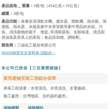
產品規格＿ 重量：
1磅/包（454公克＋10公克）
總重：
1磅/包
產品功能：
保養並清潔飲水機、濾水器、開飲機、熱水瓶、保
溫瓶、熱水器、冰箱及家中水管管路等家中用品的水垢、污
垢。清洗寵物的籠子、便盆..等清除尿垢、去除味道、清洗廚
房油垢及茶具上的茶垢；食品添加物、調味劑。
製造商：
三福化工股份有限公司
MSDS物質安全資料表 請點此
>
本公司已投保【三百萬營繕險】
富邦產物安裝工程綜合保單
承保工程述要：水管清洗、水塔清洗、水電修繕。
施工處所：台灣地區、合約簽約處所。
保險種類
保險標的