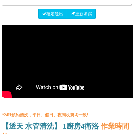
確定送出
重新填寫
*24H預約清洗，平日、假日、夜間收費均一致!
【
透天
水管
清洗
】 1廚房4衛浴
作業時間