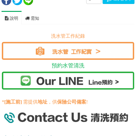
說明
需知
洗水管工作紀錄
預約水管清洗
*
[施工前]
需提供
地址
，供
保險公司備案
!