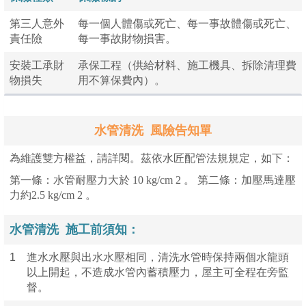
第三人意外
每一個人體傷或死亡、每一事故體傷或死亡、
責任險
每一事故財物損害。
安裝工承財
承保工程（供給材料、施工機具、拆除清理費
物損失
用不算保費內）。
0000
水管清洗 風險告知單
為維護雙方權益，請詳閱。茲依水匠配管法規規定，如下：
第一條：水管耐壓力大於 10 kg/cm 2 。 第二條：加壓馬達壓
力約2.5 kg/cm 2 。
水管清洗
施工前須知：
1
進水水壓與出水水壓相同，清洗水管時保持兩個水龍頭
以上開起，不造成水管內蓄積壓力，屋主可全程在旁監
督。