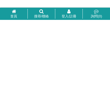
首頁
搜尋/聯絡
登入/註冊
詢問(
0
)
24hr服務
全年無休
0977-262-231
彭先生
FaceTime
官方帳號 Line@
：
@
pipepure
法律顧問：成鼎律師事務所
瓦礫企業社 統編82247065
陳致宇律師