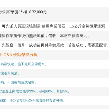
公寓/華廈/大樓 ＄32,000元
可先派人員至現場測漏(使用專業儀器，1.5公斤空氣微壓測漏，需
補漏作業施作後仍無法填補，僅收工本材料費壹萬元。
，先觀察
一個月
，
成功後
再付剩餘
尾款
，若沒成功，需要重配管
 Q&A 優點/缺點分析
補
漏快速，施工
完可立即用水。
，
破壞牆與裝潢。
可補、不因藥劑造成堵塞。
C混凝土內成功機率99%，磚牆60%，其餘5%。
漏粉)、冷水管/熱水管/不限管路材質皆可補。