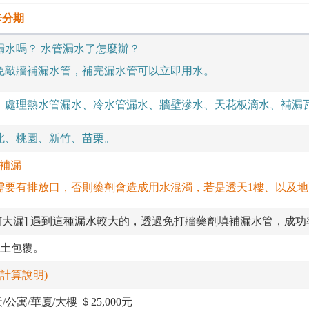
卡分期
漏水嗎
？
水管漏水了怎麼辦？
免敲牆補漏水管，補完漏水管可以立即用水。
：處理熱水管漏水、冷水管漏水、牆壁滲水、天花板滴水、補漏
北、桃園、新竹、苗栗。
補漏
需要有排放口，否則藥劑會造成用水混濁，若是透天1樓、以及
[大漏] 遇到這種漏水較大的，透過免打牆藥劑填補漏水管，成功率
土包覆。
計算說明)
公寓/華廈/大樓 ＄25,000元