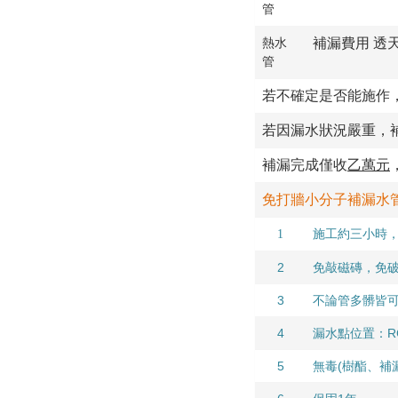
管
補漏費用 透天/
熱水
管
若不確定是否能施作，
若因漏水狀況嚴重，
補漏完成僅收
乙萬元
免打牆小分子補漏水管
1
施工約三小時
2
免敲磁磚，免
3
不論管多髒皆
4
漏水點位置：R
5
無毒(樹酯、補