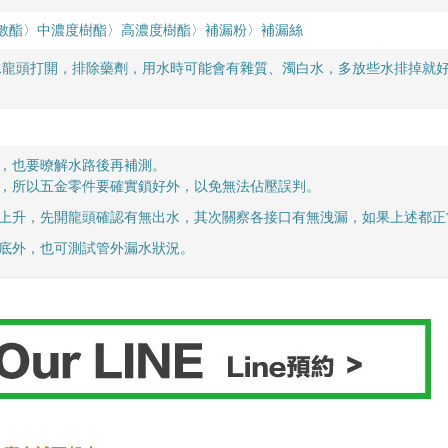
〉
〉補漏粉〉
數酯〉中濃度樹酯
高濃度樹酯
補漏絲
水龍頭打開，排除藥劑，用水時可能會有雜質、濁白水，多放些水排掉就
題，也要暸解水路後再補測。
斤，所以五金零件要確實鎖好外，以免無法佔壓誤判。
法上升，先開龍頭確認有無出水，其次關察各接口有無洩漏，如果上述都
打底外，也可測試管外漏水狀況。