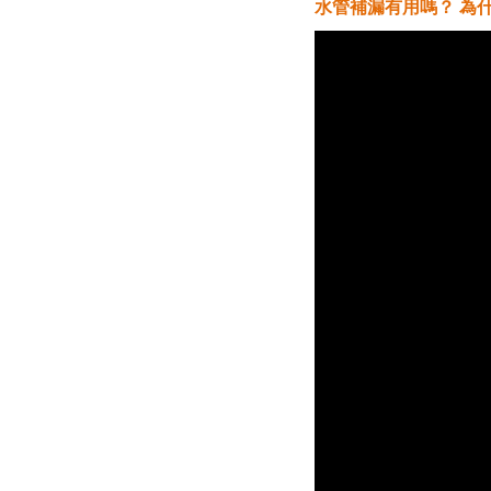
水管補漏有用嗎？ 為