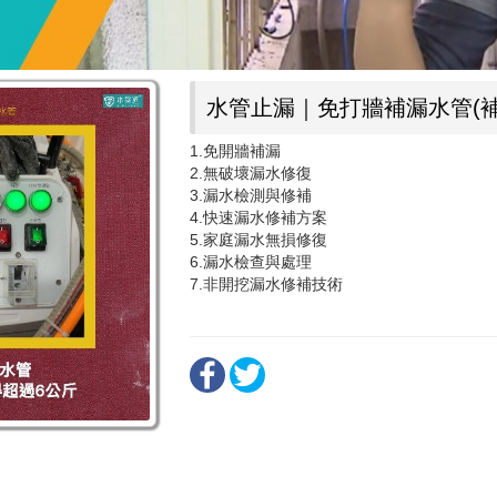
水管止漏｜免打牆補漏水管(補
1.免開牆補漏
2.無破壞漏水修復
3.漏水檢測與修補
4.快速漏水修補方案
5.家庭漏水無損修復
6.漏水檢查與處理
7.非開挖漏水修補技術