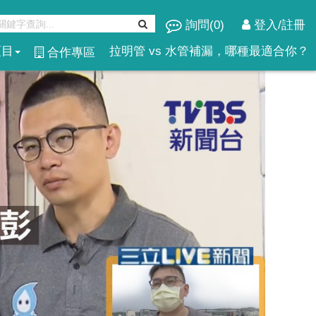
詢問(
0
)
登入/註冊
項目
拉明管 vs 水管補漏，哪種最適合你？
合作專區