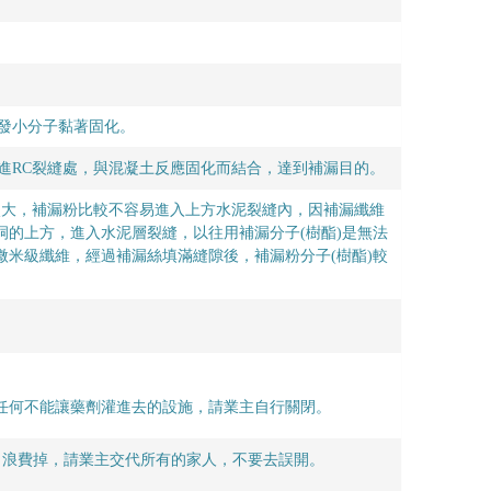
引發小分子黏著固化。
進RC裂縫處，與混凝土反應固化而結合，達到補漏目的。
較大，補漏粉比較不容易進入上方水泥裂縫內，因補漏纖維
破洞的上方，進入水泥層裂縫，以往用補漏分子(樹酯)是無法
微米級纖維，經過補漏絲填滿縫隙後，補漏粉分子(樹酯)較
.任何不能讓藥劑灌進去的設施，請業主自行關閉。
出浪費掉，請業主交代所有的家人，不要去誤開。