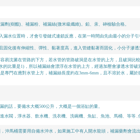
漏劑(樹酯)、補漏粉、補漏絲(微米級纖維)。鉛、汞、砷檢驗合格。
進入漏水位置時，才會引發鏈式連鎖反應，在第一時間由先由最小的分子
，且固化後有伸縮性、彈性、黏著度高，進入管縫黏著而固化，小分子滲透
較容易沈澱在管路的下方，若水管的管路破洞是在水管的上方，且破洞比
輕(水的比重是1)，所以補漏絲會漂浮在水管的上方，經過加壓會滲透水管
是專門在應對水管上方，補漏絲長度約在3mm-6mm，且不溶於水，屬於
。
補漏的話，要備水大概500公升，大概是一個浴缸的量。
有進水閥，
淨水器、飲水機、洗衣機、洗碗機、魚缸、魚池、馬桶、等等.
頭，沖馬桶需要用自備水沖水，如果施工中有人開水龍頭，補漏藥劑會流