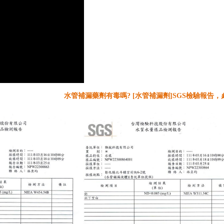
水管補漏藥劑有毒嗎? [水管補漏劑]SGS檢驗報告，