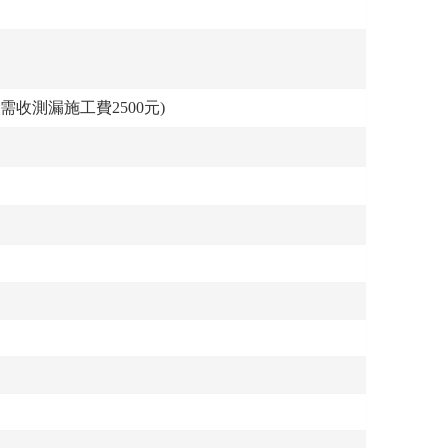
收測漏施工費2500元)
。