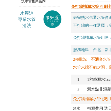
洗水管創業諮詢
免打牆補漏水管 可刷
水舞
道
做完熱水包通水管會
專業水管
清洗
不打牆的一種選擇→
免打牆補漏水管用途
服務地區：台北、新
2種狀況，
不適合
水管
水管末端不能封閉，
1
1秒鐘漏水1cc
2
漏水點非混凝
免打牆補漏水管 (費用
補漏費用 透天/
冷水