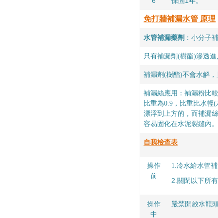
6
保固1年。
免打牆補漏水管 原理
水管補漏藥劑
：
小分子補
只有補漏劑(樹酯)滲透
補漏劑(樹酯)不會水解
補漏絲應用：補漏粉比
比重為0.9，比重比水
漂浮到上方的，而補漏絲
容易固化在水泥裂縫內
自我檢查表
操作
1.冷水給水管
前
2.關閉以下所
操作
嚴禁開啟水龍
中