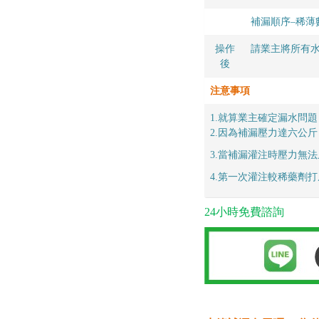
補漏順序–稀薄
操作
請業主將所有
後
注意事項
1.就算業主確定漏水問
2.因為補漏壓力達六公
3.當補漏灌注時壓力無
4.第一次灌注較稀藥劑
24小時免費諮詢