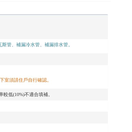
瓦斯管、補漏冷水管、補漏排水管。
地下室須請住戶自行確認。
較低(10%)不適合填補。